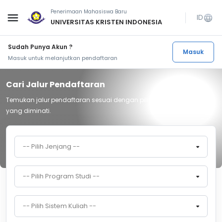
Penerimaan Mahasiswa Baru
menu
ID
language
UNIVERSITAS KRISTEN INDONESIA
Sudah Punya Akun ?
Masuk
Masuk untuk melanjutkan pendaftaran
Cari Jalur Pendaftaran
Temukan jalur pendaftaran sesuai dengan pilihan program studi
yang diminati.
-- Pilih Jenjang --
-- Pilih Program Studi --
-- Pilih Sistem Kuliah --