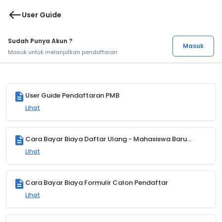
west
User Guide
Sudah Punya Akun ?
Masuk
Masuk untuk melanjutkan pendaftaran
description
User Guide Pendaftaran PMB
Lihat
description
Cara Bayar Biaya Daftar Ulang - Mahasiswa Baru
(MABA)
Lihat
description
Cara Bayar Biaya Formulir Calon Pendaftar
Lihat