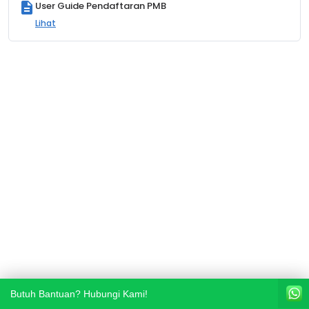
description
User Guide Pendaftaran PMB
Lihat
Butuh Bantuan? Hubungi Kami!