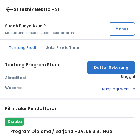
west
S1 Teknik Elektro - S1
Sudah Punya Akun ?
Masuk
Masuk untuk melanjutkan pendaftaran
Tentang Prodi
Jalur Pendaftaran
Tentang Program Studi
Daftar Sekarang
Unggul
Akreditasi
Website
Kunjungi Website
Pilih Jalur Pendaftaran
Dibuka
Program Diploma / Sarjana - JALUR SIBLINGS