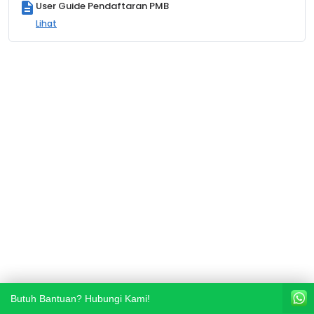
description
User Guide Pendaftaran PMB
Lihat
Butuh Bantuan? Hubungi Kami!