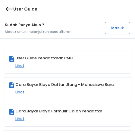
west
User Guide
Sudah Punya Akun ?
Masuk
Masuk untuk melanjutkan pendaftaran
description
User Guide Pendaftaran PMB
Lihat
description
Cara Bayar Biaya Daftar Ulang - Mahasiswa Baru
(MABA)
Lihat
description
Cara Bayar Biaya Formulir Calon Pendaftar
Lihat