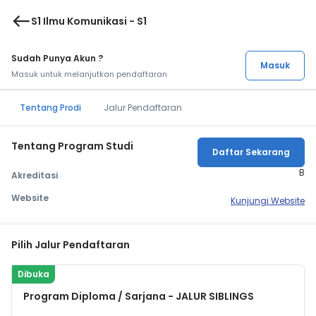
west
S1 Ilmu Komunikasi - S1
Sudah Punya Akun ?
Masuk
Masuk untuk melanjutkan pendaftaran
Tentang Prodi
Jalur Pendaftaran
Tentang Program Studi
Daftar Sekarang
B
Akreditasi
Website
Kunjungi Website
Pilih Jalur Pendaftaran
Dibuka
Program Diploma / Sarjana - JALUR SIBLINGS