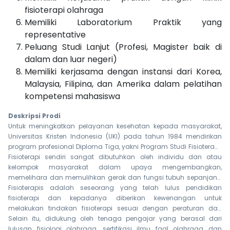
fisioterapi olahraga
Memiliki Laboratorium Praktik yang
representative
Peluang Studi Lanjut (Profesi, Magister baik di
dalam dan luar negeri)
Memiliki kerjasama dengan instansi dari Korea,
Malaysia, Filipina, dan Amerika dalam pelatihan
kompetensi mahasiswa
Deskripsi Prodi
Untuk meningkatkan pelayanan kesehatan kepada masyarakat,
Universitas Kristen Indonesia (UKI) pada tahun 1984 mendirikan
program profesional Diploma Tiga, yakni Program Studi Fisioterapi.
Namun, pada tanggal 20 September 2021, Program studi fisioterapi
Fisioterapi sendiri sangat dibutuhkan oleh individu dan atau
sudah mendapatkan izin pembukaan program sarjana terapan.
kelompok masyarakat dalam upaya mengembangkan,
Ini merupakan langkah besar program studi fisioterapi untuk
memelihara dan memulihkan gerak dan fungsi tubuh sepanjang
berkembang.
rentang kehidupan dengan menggunakan penanganan secara
Fisioterapis adalah seseorang yang telah lulus pendidikan
manual, peningkatan gerak, peralatan (fisik, elektroterapeutis, dan
fisioterapi dan kepadanya diberikan kewenangan untuk
mekanis), pelatihan fungsi, komunikasi. Dimensi pelayanan
melakukan tindakan fisioterapi sesuai dengan peraturan dan
Fisioterapi meliputi Promotif, Preventif, Kuratif, dan Rehabilitatif
perundang-undangan yang berlaku. Seorang Fisioterapis (Ahli
Selain itu, didukung oleh tenaga pengajar yang berasal dari
dengan cakupan pelayanan mulai dari pra seminasi sampai ajal.
iFisioterapi) mempunyai kewenangan untuk melakukan: Penilaian
lulusan fisiologi olahraga, sertifikasi ilmu faal olahraga dan