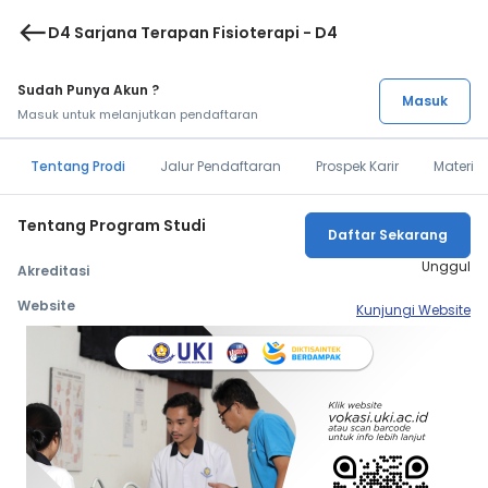
west
D4 Sarjana Terapan Fisioterapi - D4
Sudah Punya Akun ?
Masuk
Masuk untuk melanjutkan pendaftaran
Tentang Prodi
Jalur Pendaftaran
Prospek Karir
Materi 
Tentang Program Studi
Daftar Sekarang
Unggul
Akreditasi
Website
Kunjungi Website