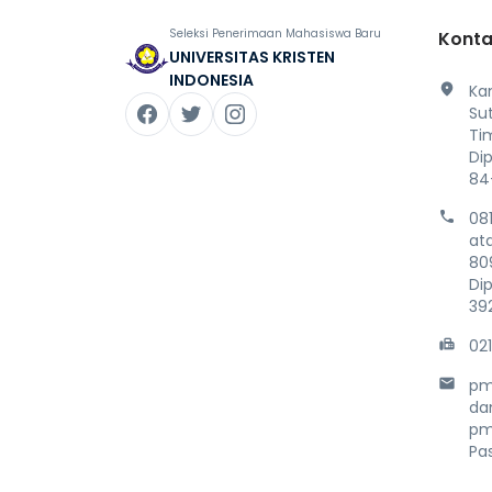
Seleksi Penerimaan Mahasiswa Baru
Konta
UNIVERSITAS KRISTEN
INDONESIA
location_on
Ka
Su
Ti
Di
84
phone
08
at
80
Di
39
fax
02
mail
pm
da
pm
Pa