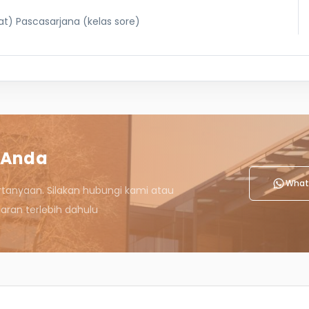
t) Pascasarjana (kelas sore)
 Anda
What
rtanyaan. Silakan hubungi kami atau
ran terlebih dahulu