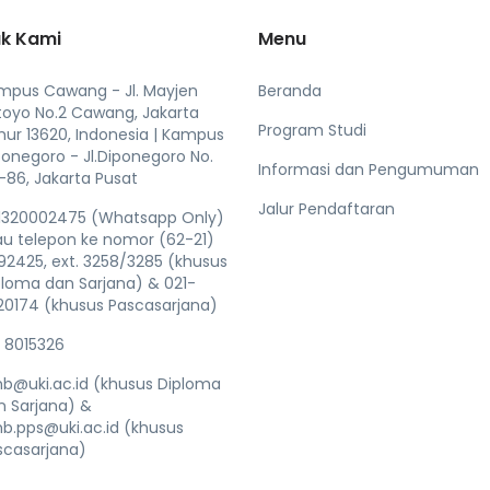
k Kami
Menu
mpus Cawang - Jl. Mayjen
Beranda
toyo No.2 Cawang, Jakarta
Program Studi
mur 13620, Indonesia | Kampus
ponegoro - Jl.Diponegoro No.
Informasi dan Pengumuman
-86, Jakarta Pusat
Jalur Pendaftaran
1320002475 (Whatsapp Only)
au telepon ke nomor (62-21)
92425, ext. 3258/3285 (khusus
ploma dan Sarjana) & 021-
20174 (khusus Pascasarjana)
1 8015326
b@uki.ac.id (khusus Diploma
n Sarjana) &
b.pps@uki.ac.id (khusus
scasarjana)