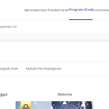
Program Studi
Beranda
Jalur Pendaftaran
Informasi
najemen S2
rospek Karir
Materi Pembelajaran
ggul
Website