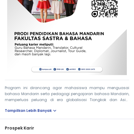
Program ini dirancang agar mahasiswa mampu menguasai
bahasa Mandarin serta pedagogi pengajaran bahasa Mandarin,
memperluas peluang di era globalisasi Tiongkok dan Asia.
Mahasiswa dipersiapkan untuk menjadi guru bahasa Mandarin
expand_more
Tampilkan Lebih Banyak
yang kompeten dan sensitif budaya. Nilai Kristiani menumbuhkan
sikap menghargai budaya, pluralitas dan pelayanan. Lulusan bisa
menjadi guru Mandarin, penerjemah, instruktur bilingual, atau
Prospek Karir
pengembang program
language centre
.