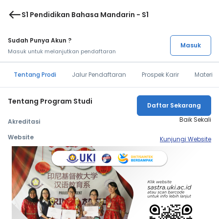
west
S1 Pendidikan Bahasa Mandarin - S1
Sudah Punya Akun ?
Masuk
Masuk untuk melanjutkan pendaftaran
Tentang Prodi
Jalur Pendaftaran
Prospek Karir
Materi 
Tentang Program Studi
Daftar Sekarang
Baik Sekali
Akreditasi
Website
Kunjungi Website