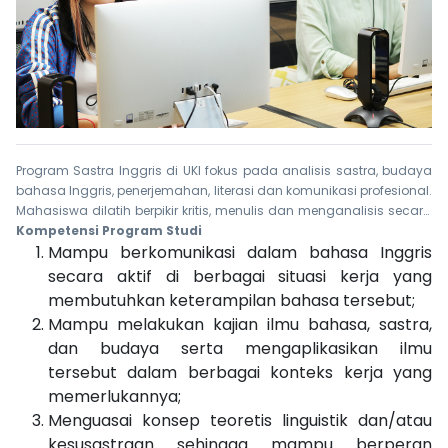
Program Sastra Inggris di UKI fokus pada analisis sastra, budaya
bahasa Inggris, penerjemahan, literasi dan komunikasi profesional.
Mahasiswa dilatih berpikir kritis, menulis dan menganalisis secara
mendalam. Nilai Kristiani mendorong mahasiswa untuk
Kompetensi Program Studi
Mampu berkomunikasi dalam bahasa Inggris
menggunakan kemampuan bahasa dan sastra sebagai
instrument pelayanan, dialog antarbudaya, dan
global
secara aktif di berbagai situasi kerja yang
engagement
. Lulusan bisa menjadi penerjemah, editor, pengajar,
membutuhkan keterampilan bahasa tersebut;
wartawan, atau profesional media dan komunikasi.
Mampu melakukan kajian ilmu bahasa, sastra,
dan budaya serta mengaplikasikan ilmu
tersebut dalam berbagai konteks kerja yang
memerlukannya;
Menguasai konsep teoretis linguistik dan/atau
kesusastraan sehingga mampu berperan