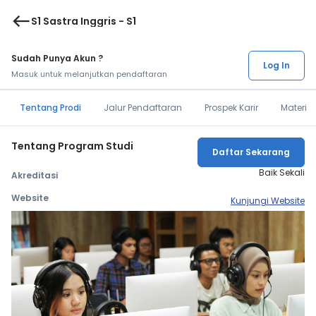
west
S1 Sastra Inggris - S1
Sudah Punya Akun ?
Log In
Masuk untuk melanjutkan pendaftaran
Tentang Prodi
Jalur Pendaftaran
Prospek Karir
Materi 
Tentang Program Studi
Daftar Sekarang
Baik Sekali
Akreditasi
Website
Kunjungi Website