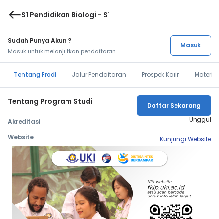
west
S1 Pendidikan Biologi - S1
Sudah Punya Akun ?
Masuk
Masuk untuk melanjutkan pendaftaran
Tentang Prodi
Jalur Pendaftaran
Prospek Karir
Materi 
Tentang Program Studi
Daftar Sekarang
Unggul
Akreditasi
Website
Kunjungi Website