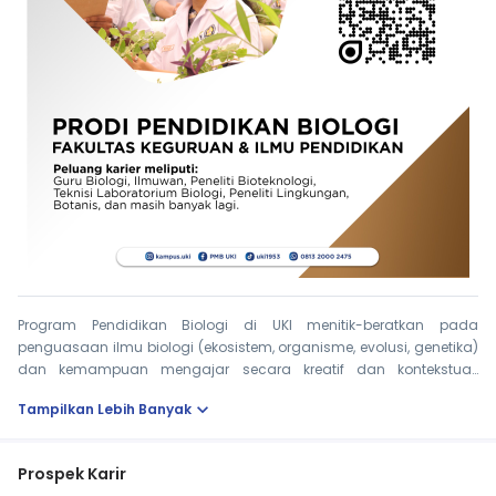
Program Pendidikan Biologi di UKI menitik-beratkan pada
penguasaan ilmu biologi (eko­sistem, organisme, evolusi, genetika)
dan kemampuan mengajar secara kreatif dan kontekstual.
Mahasiswa juga dilatih menggunakan teknologi pembelajaran
expand_more
Tampilkan Lebih Banyak
modern. Nilai Kristiani mendorong rasa kagum dan tanggung-
jawab terhadap ciptaan Tuhan, serta pengembangan lingkungan
yang lestari. Lulusan dapat menjadi guru biologi, edukator
Prospek Karir
lingkungan atau peneliti pendidikan sains.